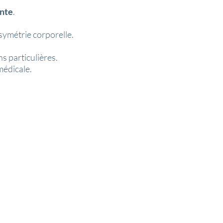
nte
.
symétrie corporelle.
s particulières.
médicale.
thèse adhérente
ce