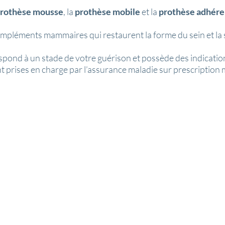
rothèse mousse
, la
prothèse mobile
et la
prothèse adhére
 compléments mammaires qui restaurent la forme du sein et la 
ond à un stade de votre guérison et possède des indication
nt prises en charge par l’assurance maladie sur prescription 
La prothèse mobile
La pro
Cette
Ce
prothèse
choix
mobile
est
en
possible
silicone
un
est
an
une
après
solution
la
naturelle
délivran
ressemblant
d'une